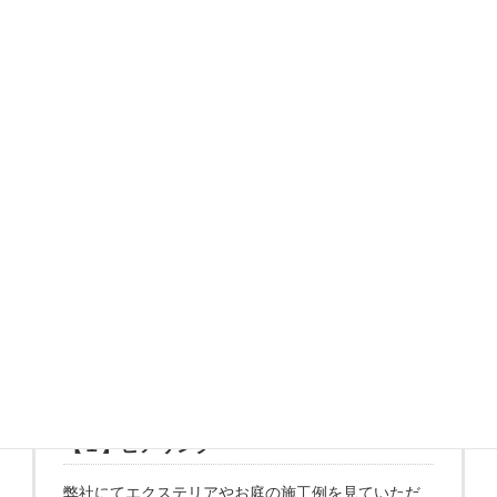
コ
ナ
【春限定】無料相談増枠中！
ン
ビ
テ
ゲ
無料相談を予約する
ン
ー
ツ
シ
へ
ョ
ス
ン
キ
に
ッ
移
プ
動
お引渡しまでの流れ
【１】ヒアリング
弊社にてエクステリアやお庭の施工例を見ていただ