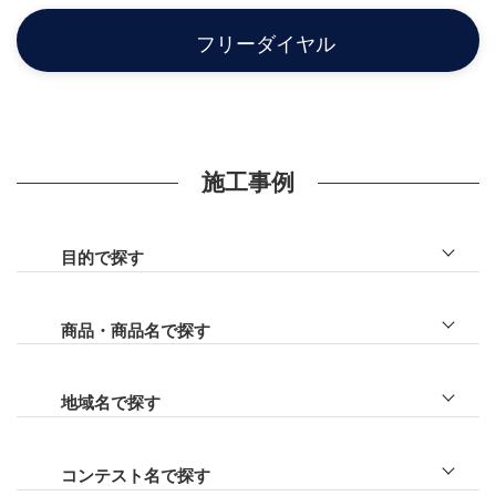
フリーダイヤル
施工事例
目的で探す
ファサード
門まわり
商品・商品名で探す
車庫まわり
リレーリア
目隠し
プラスＧ
地域名で探す
アプローチ
テラス
川越市
庭
カーポート
日高市
コンテスト名で探す
ライトアップ
ガレージ