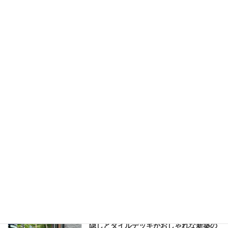
市）
2025年1月30日
続きを読む
プラスGのカーポートを玄関屋根へ繋い
施工事例
だライトアップが美しい新築外構施工例
（日高市）
2024年9月26日
続きを読む
【一条工務店】リクシルプラスGの玄関
施工事例
屋根とスタンプコンクリートがおしゃれ
な新築外構施工例（川越市）
2024年7月25日
続きを読む
パーゴラの日除けとアルミルーバーの目
施工事例
隠しとタイルデッキがおしゃれな新築の