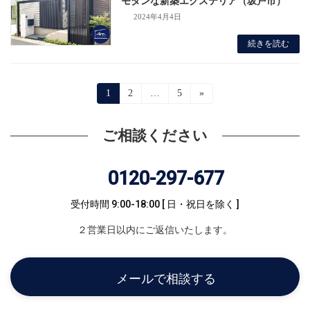
モダンな新築エクステリア（坂戸市）
2024年4月4日
続きを読む
投
固
1
固
2
…
固
5
»
定
定
定
稿
ペ
ペ
ペ
ー
ー
ー
ご相談ください
の
ジ
ジ
ジ
ペ
0120-297-677
ー
受付時間 9:00-18:00
[ 日・祝日を除く ]
ジ
２営業日以内にご返信いたします。
送
り
メールで相談する