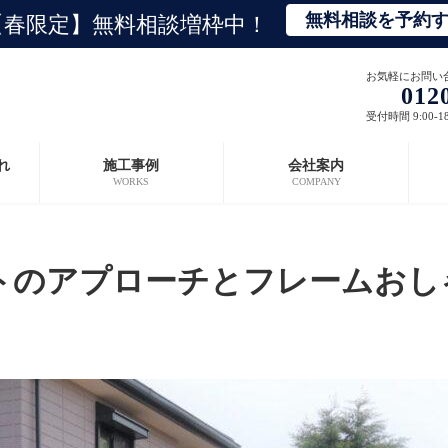
無料相談を予約
【春限定】無料相談増枠中！
お気軽にお問い
012
受付時間 9:00-1
れ
施工事例
会社案内
WORKS
COMPANY
トのアプローチとフレームおし