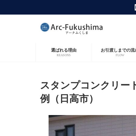
コ
ナ
ン
ビ
テ
ゲ
ン
ー
ツ
シ
へ
ョ
ス
ン
キ
に
選ばれる理由
お引渡しまでの流
ッ
移
REASONS
FLOW
プ
動
スタンプコンクリー
例（日高市）