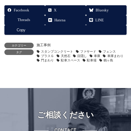
Facebook
X
Bluesky
Threads
Hatena
LINE
Copy
施工事例
カテゴリー
スタンプコンクリート
ファサード
フェンス
タグ
プラスＧ
天然石
目隠し
車庫
車庫まわり
門まわり
駐車スペース
駐車場
鶴ヶ島
ご相談ください
CONTACT