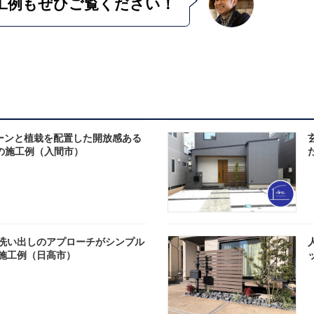
工例も
ぜひご覧ください！
ーンと植栽を配置した開放感ある
の施工例（入間市）
洗い出しのアプローチがシンプル
施工例（日高市）