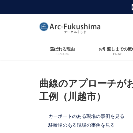
コ
ナ
ン
ビ
テ
ゲ
ン
ー
ツ
シ
へ
ョ
ス
ン
キ
に
選ばれる理由
お引渡しまでの流
ッ
移
REASONS
FLOW
プ
動
曲線のアプローチが
工例（川越市）
カーポートのある現場の事例を見る
駐輪場のある現場の事例を見る