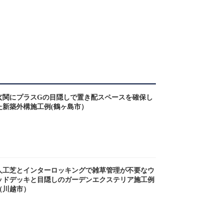
玄関にプラスGの目隠しで置き配スペースを確保し
た新築外構施工例(鶴ヶ島市）
人工芝とインターロッキングで雑草管理が不要なウ
ッドデッキと目隠しのガーデンエクステリア施工例
（川越市）