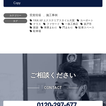
Copy
受賞現場
、
施工事例
カテゴリー
YKK AP エクステリアスタイル大賞
カーポート
タグ
テラス
ファサード
一条工務店
坂戸市
新築
車庫まわり
門まわり
駐車スペース
駐車場
ご相談ください
CONTACT
0120-297-677