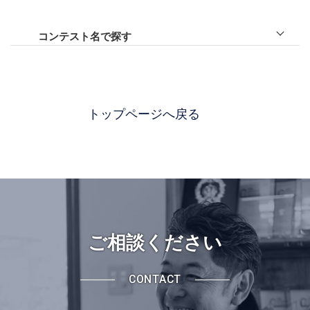
アプローチ
テラス
川越市
庭
カーポート
日高市
コンテスト名で探す
ライトアップ
ガレージ
坂戸市
LIXILエクステリア施工コンクール
リフォーム
天然石
飯能市
LIXILエクステリアコンテスト
スタンプコンクリート
さいたま市
LIXILメンバーズコンテスト
トップページへ戻る
狭山市
NIKKOデザイン＆フォトコンペティション
所沢市
TOEXエクステリア施工コンクール
その他
YKK AP エクステリアスタイル大賞
タカショー庭空間施工例コンテスト
メイクランド施工写真コンテスト
ワンダーエクステリアデザインコンテスト
ご相談ください
CONTACT