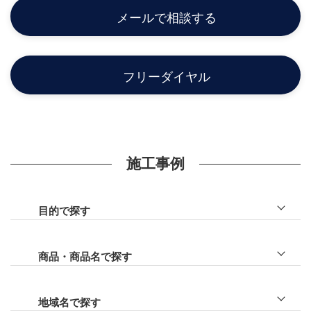
メールで相談する
フリーダイヤル
施工事例
目的で探す
ファサード
門まわり
商品・商品名で探す
車庫まわり
リレーリア
目隠し
プラスＧ
地域名で探す