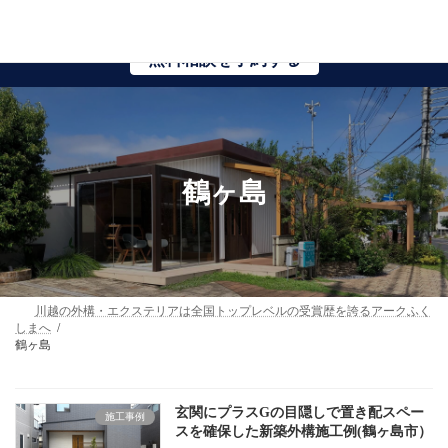
コ
ナ
【春限定】無料相談増枠中！
ン
ビ
テ
ゲ
無料相談を予約する
ン
ー
ツ
シ
へ
ョ
ス
ン
キ
に
ッ
移
プ
動
鶴ヶ島
川越の外構・エクステリアは全国トップレベルの受賞歴を誇るアークふく
しまへ
鶴ヶ島
玄関にプラスGの目隠しで置き配スペー
施工事例
スを確保した新築外構施工例(鶴ヶ島市）