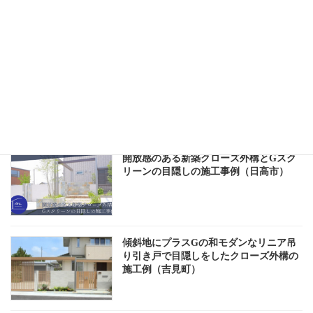
門まわり
車庫まわり
庭まわり
第20回メイクランド施工写真コンテスト
2024門廻り・車庫廻り部門にて優秀賞を
受賞いたしました
開放感のある新築クローズ外構とGスク
リーンの目隠しの施工事例（日高市）
傾斜地にプラスGの和モダンなリニア吊
り引き戸で目隠しをしたクローズ外構の
施工例（吉見町）