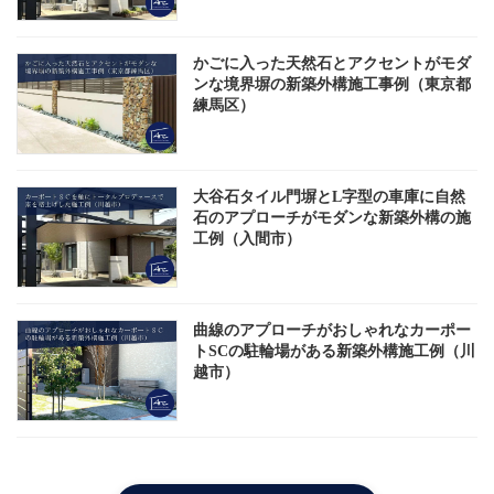
かごに入った天然石とアクセントがモダ
ンな境界塀の新築外構施工事例（東京都
練馬区）
大谷石タイル門塀とL字型の車庫に自然
石のアプローチがモダンな新築外構の施
工例（入間市）
曲線のアプローチがおしゃれなカーポー
トSCの駐輪場がある新築外構施工例（川
越市）