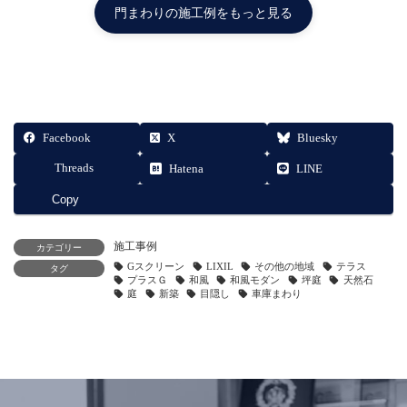
門まわりの施工例をもっと見る
Facebook
X
Bluesky
Threads
Hatena
LINE
Copy
施工事例
カテゴリー
Gスクリーン
LIXIL
その他の地域
テラス
タグ
プラスＧ
和風
和風モダン
坪庭
天然石
庭
新築
目隠し
車庫まわり