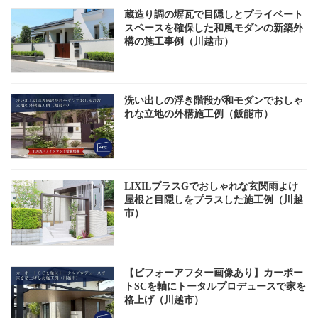
蔵造り調の塀瓦で目隠しとプライベート
スペースを確保した和風モダンの新築外
構の施工事例（川越市）
洗い出しの浮き階段が和モダンでおしゃ
れな立地の外構施工例（飯能市）
LIXILプラスGでおしゃれな玄関雨よけ
屋根と目隠しをプラスした施工例（川越
市）
【ビフォーアフター画像あり】カーポー
トSCを軸にトータルプロデュースで家を
格上げ（川越市）