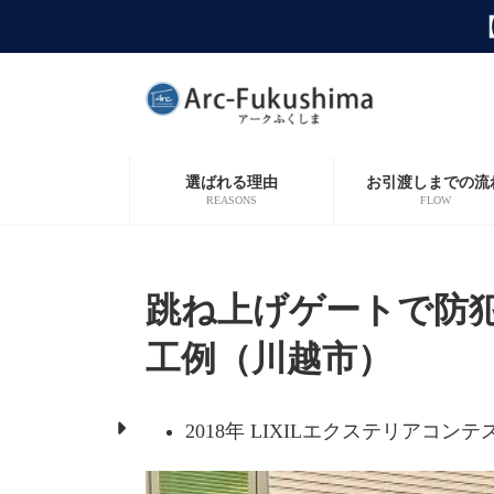
コ
ナ
ン
ビ
テ
ゲ
ン
ー
ツ
シ
へ
ョ
ス
ン
キ
に
選ばれる理由
お引渡しまでの流
ッ
移
REASONS
FLOW
プ
動
跳ね上げゲートで防
工例（川越市）
2018年 LIXILエクステリアコ