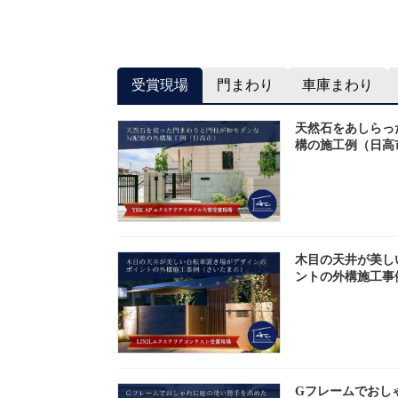
受賞現場
門まわり
車庫まわり
天然石をあしらっ
構の施工例（日高
木目の天井が美し
ントの外構施工事
Gフレームでおし