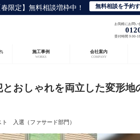
無料相談を予約
【春限定】無料相談増枠中！
お気軽にお問い
012
受付時間 9:00-1
れ
施工事例
会社案内
WORKS
COMPANY
犯とおしゃれを両立した変形地
ンテスト 入選（ファサード部門）