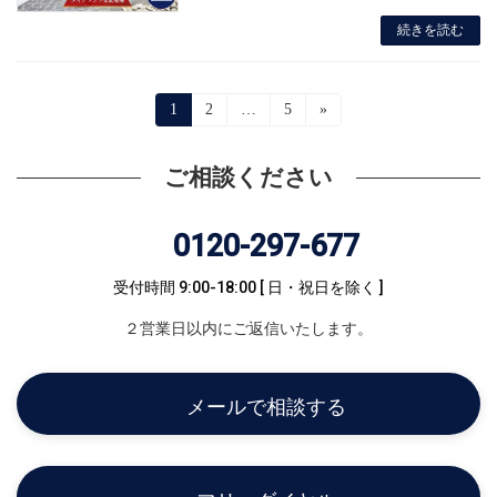
続きを読む
投
固
1
固
2
…
固
5
»
定
定
定
稿
ペ
ペ
ペ
ー
ー
ー
ご相談ください
の
ジ
ジ
ジ
ペ
0120-297-677
ー
受付時間 9:00-18:00
[ 日・祝日を除く ]
ジ
２営業日以内にご返信いたします。
送
り
メールで相談する