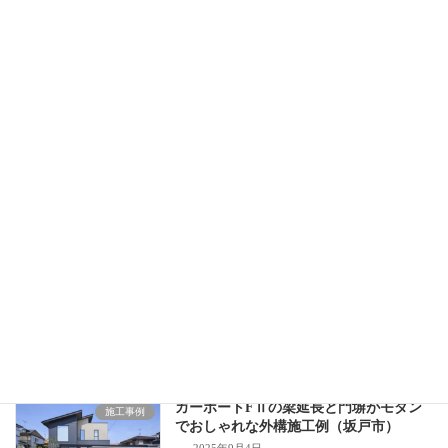
2026年2月3日
続きを読む
目隠しのプラスGとカーポートSCとタイ
施工事例
ルデッキのモダンな新築外構施工例(鶴ヶ
島市)
2025年10月15日
続きを読む
カーポートプラスGと大壁がおしゃれで
施工事例
モダンな旗竿地の新築外構施工例(川越
市)
2025年10月2日
続きを読む
カーポートFⅡの梁延長と門塀がモダン
施工事例
でおしゃれな外構施工例（坂戸市）