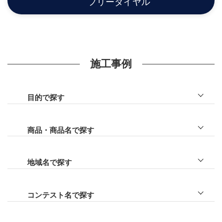
フリーダイヤル
施工事例
目的で探す
ファサード
門まわり
商品・商品名で探す
車庫まわり
リレーリア
目隠し
プラスＧ
地域名で探す
アプローチ
テラス
川越市
庭
カーポート
日高市
コンテスト名で探す
ライトアップ
ガレージ
坂戸市
LIXILエクステリア施工コンクール
リフォーム
天然石
飯能市